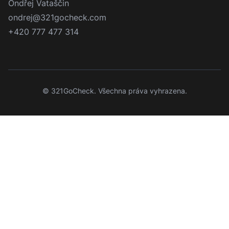
FAQ's
GDPR
Podmínky
Kontakt
3-2-1-GoCheck s.r.o.
IČ: 11725630
C 41080/KSPL Krajský soud v Plzni
Datová schránka: 8vpbhhz
Ondřej Vataščin
ondrej@321gocheck.com
+420 777 477 314