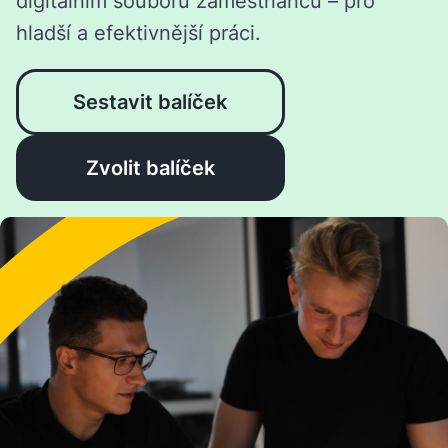
Důležité informace vždy
po ruce
Zajistěte, aby se noví zaměstnanci od
prvního dne cítili pohodlně a měli všechny
informace, které potřebují, na dosah ruky.
Důležitá data jsou vždy po ruce v jejich
digitálním souboru zaměstnanců – pro
hladší a efektivnější práci.
Sestavit balíček