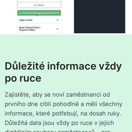
vydáním snadno srozumitelné zprávy o
potenciálním nájemci. K dispozici máte také
podpůrné dokumenty, které byly sdíleny v
rámci procesu ověřování.